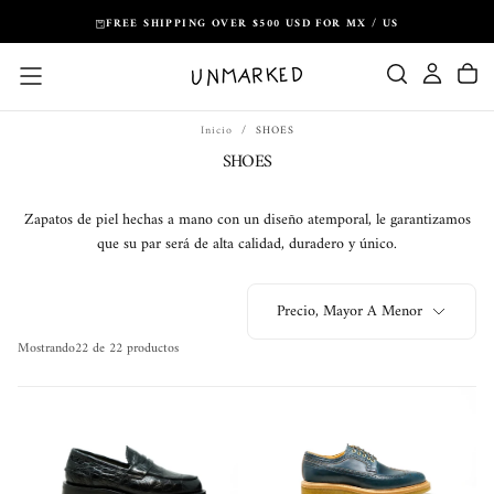
Saltar
FREE SHIPPING OVER $500 USD FOR MX / US
al
contenido
Inicio
/
SHOES
SHOES
Zapatos de piel hechas a mano con un diseño atemporal, le garantizamos
que su par será de alta calidad, duradero y único.
Precio, Mayor A Menor
Mostrando
22 de 22 productos