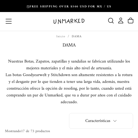
Saltar
FREE SHIPPING OVER $500 USD FOR MX / US
al
contenido
Inicio
/
DAMA
DAMA
Nuestras Botas, Zapatos, zapatillas y sandalias se fabrican utilizando los
mejores materiales y el más alto nivel de artesanía.
Las botas Goodyearwelt y Stitchdown son altamente resistentes a la rotura
y el desgaste por lo que tienden a tener una larga vida, además, nuestra
construcción ofrece la opción de resoling, por lo tanto, cuando usted está
comprando un par de Unmarked, que va a durar por años con el cuidado
adecuado.
Características
Mostrando
17
de 73 productos